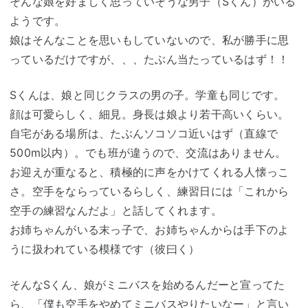
そんな娘を好ましく思っていそうな男子（Sくん）がいる
ようです。
娘はそんなことを思いもしていないので、私が勝手に思
っているだけですが、、、たぶん当たっているはず！！
Sくんは、娘と同じクラスの男の子。学童も同じです。
顔は可愛らしく、細見。身長は娘より若干高いくらい。
自宅がある場所は、たぶんソコソコ近いはず（直線で
500m以内）。でも班が違うので、交流はありません。
お迎えが重なると、積極的に声をかけてくれる人懐っこ
さ。空手をならっているらしく、練習日には「これから
空手の練習なんだよ」と話してくれます。
お姉ちゃんがいる末っ子で、お姉ちゃんからは手下のよ
うに扱われている模様です（彼曰く）
そんなSくん、娘がミニバスを始めるんだーと宣ってた
ら、「僕も空手をやめてミニバスやりたいなー」と言い